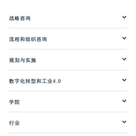
战略咨询
战略咨询
流程和组织咨询
提高绩效
业务流程管理
规划与实施
供应链管理
装配规划
供应商管理
数字化转型和工业4.0
物流规划
质量管理
数字化转型的实施
产能提升管理
精益管理
学院
数字化转型和工业4.0咨询
工厂规划
设备效率
战略咨询
项目管理
行业
提高绩效
工业工程