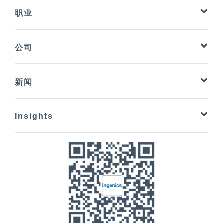
农业技术
车身制造规划
职业
汽车-OEM
材料流动模拟
汽车供应商
公司
化学
Ingenics Group
Defence
新闻
关于我们
运输和物流
英见杂志
Ingenics Services
电气行业
Insights
研究
服务产品
航空航天
业务转型
参考项目
设备工程与高科技
Future Factory
合作与伙伴关系
医疗技术
Zero Emission
地址
商用车产业
新的工作方式
联系表格
智能工厂 - 规划一个经得起未来考验的工厂