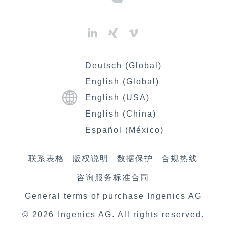
Deutsch (Global)
English (Global)
English (USA)
English (China)
Español (México)
联系表格
版权说明
数据​保护
合规热线
咨询服务标准合同
General terms of purchase Ingenics AG
© 2026
Ingenics AG
. All rights reserved.