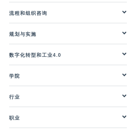
战略咨询
流程和组织咨询
提高绩效
业务流程管理
规划与实施
供应链管理
装配规划
供应商管理
数字化转型和工业4.0
物流规划
质量管理
数字化转型的实施
产能提升管理
精益管理
学院
数字化转型和工业4.0咨询
工厂规划
设备效率
战略咨询
项目管理
行业
提高绩效
工业工程
农业技术
车身制造规划
职业
汽车-OEM
材料流动模拟
汽车供应商