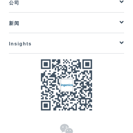
公司
化学
Ingenics Group
Defence
新闻
关于我们
运输和物流
英见杂志
Ingenics Services
电气行业
Insights
研究
服务产品
航空航天
业务转型
参考项目
设备工程与高科技
Future Factory
合作与伙伴关系
医疗技术
Zero Emission
地址
商用车产业
新的工作方式
联系表格
智能工厂 - 规划一个经得起未来考验的工厂
启动电动汽车